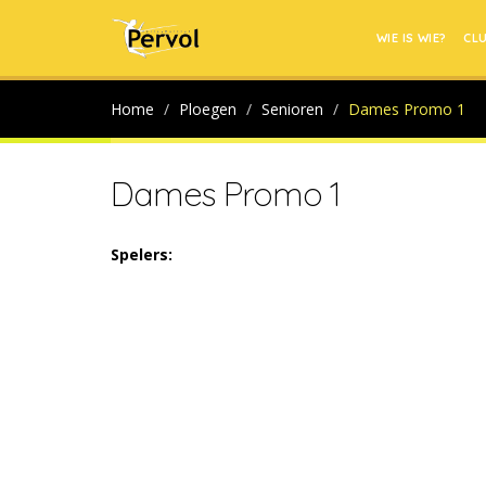
WIE IS WIE?
CL
Home
Ploegen
Senioren
Dames Promo 1
Dames Promo 1
Spelers: